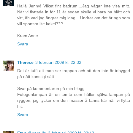
Hallå Jenny! Vilket fint badrum....Jag vågar inte visa mitt.
När vi flyttade in för 11 år sedan skulle vi bara ha blått och
vitt, åh vad jag ångrar mig idag....Undrar om det är ngn som
vill sponsra lite kakel???
Kram Anne
Svara
Therese
3 februari 2009 kl. 22:32
Det är tufft att man ser trappan och att den inte är inbyggd
på nått konstigt sätt.
Svar på kommentaren på min blogg:
Fotogenlampan är en tomte som håller själva lampan på
ryggen, jag tycker om den massor å fanns här när vi flytta
hit.
Svara
Ett skönare liv
3 februari 2009 kl. 22:42