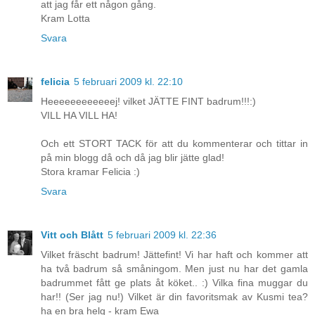
att jag får ett någon gång.
Kram Lotta
Svara
felicia
5 februari 2009 kl. 22:10
Heeeeeeeeeeeej! vilket JÄTTE FINT badrum!!!:)
VILL HA VILL HA!
Och ett STORT TACK för att du kommenterar och tittar in
på min blogg då och då jag blir jätte glad!
Stora kramar Felicia :)
Svara
Vitt och Blått
5 februari 2009 kl. 22:36
Vilket fräscht badrum! Jättefint! Vi har haft och kommer att
ha två badrum så småningom. Men just nu har det gamla
badrummet fått ge plats åt köket.. :) Vilka fina muggar du
har!! (Ser jag nu!) Vilket är din favoritsmak av Kusmi tea?
ha en bra helg - kram Ewa