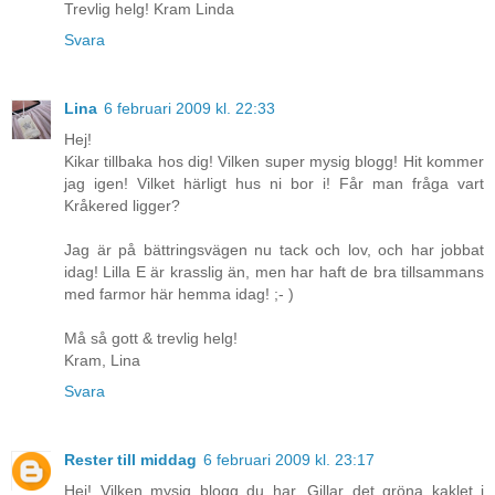
Trevlig helg! Kram Linda
Svara
Lina
6 februari 2009 kl. 22:33
Hej!
Kikar tillbaka hos dig! Vilken super mysig blogg! Hit kommer
jag igen! Vilket härligt hus ni bor i! Får man fråga vart
Kråkered ligger?
Jag är på bättringsvägen nu tack och lov, och har jobbat
idag! Lilla E är krasslig än, men har haft de bra tillsammans
med farmor här hemma idag! ;- )
Må så gott & trevlig helg!
Kram, Lina
Svara
Rester till middag
6 februari 2009 kl. 23:17
Hej! Vilken mysig blogg du har. Gillar det gröna kaklet i