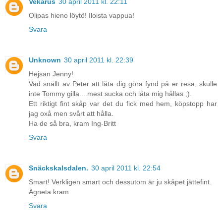
Vekarus
30 april 2011 kl. 22:11
Olipas hieno löytö! Iloista vappua!
Svara
Unknown
30 april 2011 kl. 22:39
Hejsan Jenny!
Vad snällt av Peter att låta dig göra fynd på er resa, skulle
inte Tommy gilla....mest sucka och låta mig hållas ;).
Ett riktigt fint skåp var det du fick med hem, köpstopp har
jag oxå men svårt att hålla.
Ha de så bra, kram Ing-Britt
Svara
Snäckskalsdalen.
30 april 2011 kl. 22:54
Smart! Verkligen smart och dessutom är ju skåpet jättefint.
Agneta kram
Svara