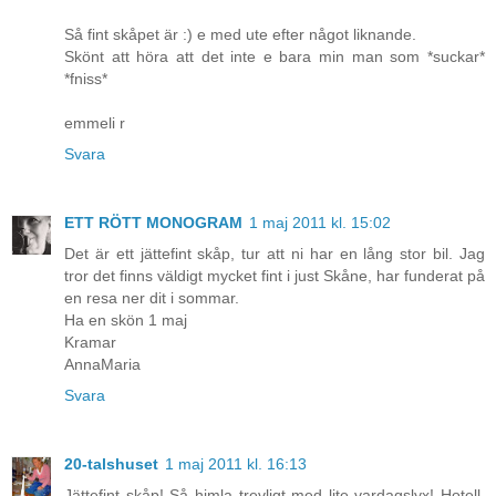
Så fint skåpet är :) e med ute efter något liknande.
Skönt att höra att det inte e bara min man som *suckar*
*fniss*
emmeli r
Svara
ETT RÖTT MONOGRAM
1 maj 2011 kl. 15:02
Det är ett jättefint skåp, tur att ni har en lång stor bil. Jag
tror det finns väldigt mycket fint i just Skåne, har funderat på
en resa ner dit i sommar.
Ha en skön 1 maj
Kramar
AnnaMaria
Svara
20-talshuset
1 maj 2011 kl. 16:13
Jättefint skåp! Så himla trevligt med lite vardagslyx! Hotell,