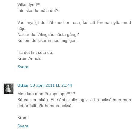
Vilket fynd!!!
Inte ska du måla det?
Vad mysigt det lät med er resa, kul att förena nytta med
nöje!
När är du i Alingsås nästa gång?
Kul om du kikar in hos mig igen.
Ha det fint söta du,
Kram Anneli.
Svara
Uttan
30 april 2011 kl. 21:44
Men kan man få köpstopp!!!??
Så vackert skåp. Ett sånt skulle jag vilja ha också men men
det är fullt här hemma också.
Kram!
Svara