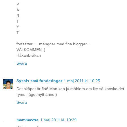
P
A
R
T
Y
T
fortsätter......mängder med fina bloggar...
VÄLKOMMEN :)
HåkanBråkan
Svara
Syssis små funderingar
1 maj 2011 kl. 10:25
Det skåpet är fint! Man kan ju möblera om lite så kanske det
ryms något nytt ännu:)
Svara
mammaxtre
1 maj 2011 kl. 10:29