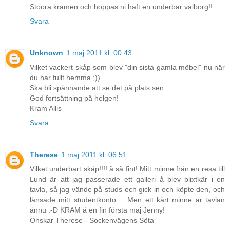
Stoora kramen och hoppas ni haft en underbar valborg!!
Svara
Unknown
1 maj 2011 kl. 00:43
Vilket vackert skåp som blev "din sista gamla möbel" nu när
du har fullt hemma ;))
Ska bli spännande att se det på plats sen.
God fortsättning på helgen!
Kram Allis
Svara
Therese
1 maj 2011 kl. 06:51
Vilket underbart skåp!!!! å så fint! Mitt minne från en resa till
Lund är att jag passerade ett galleri å blev blixtkär i en
tavla, så jag vände på studs och gick in och köpte den, och
länsade mitt studentkonto.... Men ett kärt minne är tavlan
ännu :-D KRAM å en fin första maj Jenny!
Önskar Therese - Sockenvägens Söta