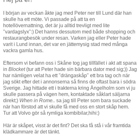
I början av veckan åkte jag med Peter ner till Lund där han
skulle ha ett möte. Vi passade på att ta en
hotellövernattning, det är ju alltid trevligt med lite
"vardagslyx":) Det hanns dessutom med både shopping och
restaurangbesök under resan. Varken jag eller Peter hade
varit i Lund innan, det var en jättemysig stad med många
vackra gamla hus.
Eftersom vi befann oss i Skåne tog jag tillfället i akt att spana
in
Blocket
(tur att Peter hade sin bärbara dator med sig;)) Jag
har nämligen velat ha ett "drängaskåp" ett bra tag och när
jag sökt efter det i annonserna så finns de oftast bara i södra
Sverige. Jag hittade ett i trakterna kring Ängelholm som vi ju
skulle passera på vägen hem, kontaktade såklart säljarna
direkt;)
When in Rome..
sa jag till Peter som bara suckade
när han förstod att vi skulle få med oss en stort skåp hem.
Tur att Volvo gör så rymliga kombibilar,hihi:)
Här är skåpet, visst är det fint? Det ska få stå i vår framtida
klädkammare är det tänkt.