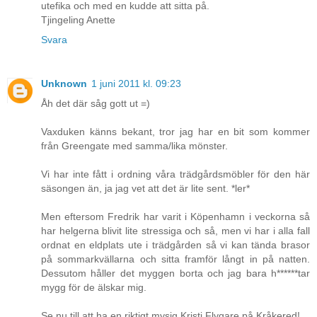
utefika och med en kudde att sitta på.
Tjingeling Anette
Svara
Unknown
1 juni 2011 kl. 09:23
Åh det där såg gott ut =)
Vaxduken känns bekant, tror jag har en bit som kommer
från Greengate med samma/lika mönster.
Vi har inte fått i ordning våra trädgårdsmöbler för den här
säsongen än, ja jag vet att det är lite sent. *ler*
Men eftersom Fredrik har varit i Köpenhamn i veckorna så
har helgerna blivit lite stressiga och så, men vi har i alla fall
ordnat en eldplats ute i trädgården så vi kan tända brasor
på sommarkvällarna och sitta framför långt in på natten.
Dessutom håller det myggen borta och jag bara h******tar
mygg för de älskar mig.
Se nu till att ha en riktigt mysig Kristi Flygare på Kråkered!