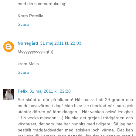
med din sommardukning!
Kram Pernilla
Svara
Norregård
31 maj 2011 kl. 22:03
Myyyyyyyyyysigt:))
kram Malin
Svara
Felix
31 maj 2011 kl. 22:28
Ser skönt ut där på altanen! Här har vi haft 29 grader och
medelhavsvärme i dag! Man blev lite chockad när man gick
utanför dörren på förmiddagen... Här vankas också ledighet
i 1½ vecka minsann. :-) Nu ska det grejas i trädgården och
växthuset, det som inte har hunnits med tidigare. Så jag har
beställt trädgårdsväder med solsken och värme. Det kan
möjligen få komma regn nattetid, för det är ganska torrt i