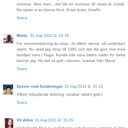
sommar. Men men.. det blir en sommar till nästa år också.
Nu njuter vi av denna först. Kram kram Josefin
Svara
Maria
31 maj 2011 kl. 15:18
Fin sommardukning du visar. Ja vilken värme, så underbart
skönt. Nu skall jag strax till GBG och äta lite god mat med
familjen nere i Haga. Kunde inte vara bättre väder för detta
känner jag. Ha det så gott i värmen, kramar från Maria
Svara
Syssis små funderingar
31 maj 2011 kl. 15:22
Vilken inbjudande dukning, smakar säkert gott:)
Svara
Vit dröm
31 maj 2011 kl. 15:35
Underbart!! Njut av ledigheten och hoppas värmen är här