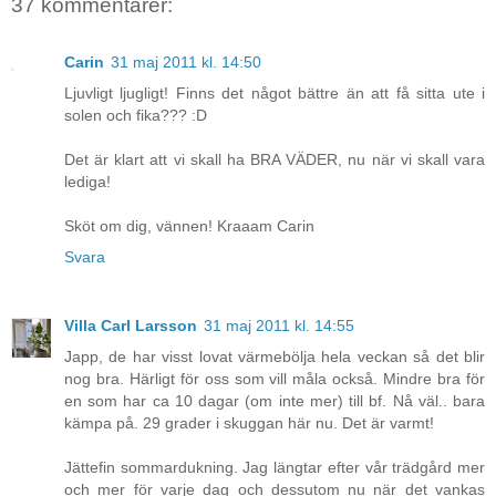
37 kommentarer:
Carin
31 maj 2011 kl. 14:50
Ljuvligt ljugligt! Finns det något bättre än att få sitta ute i
solen och fika??? :D
Det är klart att vi skall ha BRA VÄDER, nu när vi skall vara
lediga!
Sköt om dig, vännen! Kraaam Carin
Svara
Villa Carl Larsson
31 maj 2011 kl. 14:55
Japp, de har visst lovat värmebölja hela veckan så det blir
nog bra. Härligt för oss som vill måla också. Mindre bra för
en som har ca 10 dagar (om inte mer) till bf. Nå väl.. bara
kämpa på. 29 grader i skuggan här nu. Det är varmt!
Jättefin sommardukning. Jag längtar efter vår trädgård mer
och mer för varje dag och dessutom nu när det vankas