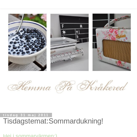
tisdag 31 maj 2011
Tisdagstemat:Sommardukning!
Hej i sommarvärmen:)