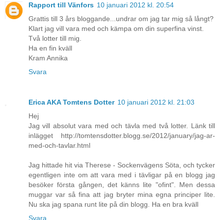
Rapport till Vänfors
10 januari 2012 kl. 20:54
Grattis till 3 års bloggande...undrar om jag tar mig så långt?
Klart jag vill vara med och kämpa om din superfina vinst.
Två lotter till mig.
Ha en fin kväll
Kram Annika
Svara
Erica AKA Tomtens Dotter
10 januari 2012 kl. 21:03
Hej
Jag vill absolut vara med och tävla med två lotter. Länk till
inlägget http://tomtensdotter.blogg.se/2012/january/jag-ar-
med-och-tavlar.html
Jag hittade hit via Therese - Sockenvägens Söta, och tycker
egentligen inte om att vara med i tävligar på en blogg jag
besöker första gången, det känns lite "ofint". Men dessa
muggar var så fina att jag bryter mina egna principer lite.
Nu ska jag spana runt lite på din blogg. Ha en bra kväll
Svara