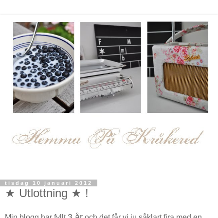
tisdag 10 januari 2012
★ Utlottning ★ !
3 år
Min blogg har fyllt
och det får vi ju såklart fira med en