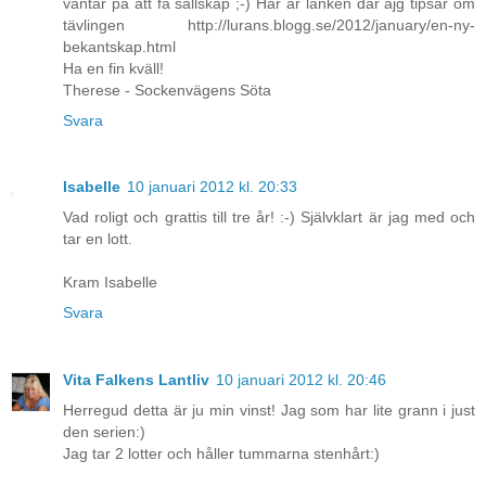
väntar på att få sällskap ;-) Här är länken där ajg tipsar om
tävlingen http://lurans.blogg.se/2012/january/en-ny-
bekantskap.html
Ha en fin kväll!
Therese - Sockenvägens Söta
Svara
Isabelle
10 januari 2012 kl. 20:33
Vad roligt och grattis till tre år! :-) Självklart är jag med och
tar en lott.
Kram Isabelle
Svara
Vita Falkens Lantliv
10 januari 2012 kl. 20:46
Herregud detta är ju min vinst! Jag som har lite grann i just
den serien:)
Jag tar 2 lotter och håller tummarna stenhårt:)