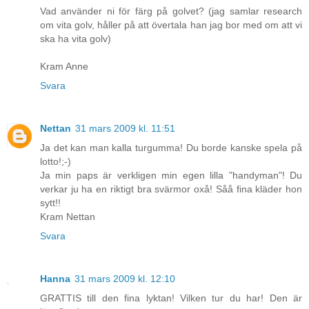
Vad använder ni för färg på golvet? (jag samlar research
om vita golv, håller på att övertala han jag bor med om att vi
ska ha vita golv)
Kram Anne
Svara
Nettan
31 mars 2009 kl. 11:51
Ja det kan man kalla turgumma! Du borde kanske spela på
lotto!;-)
Ja min paps är verkligen min egen lilla "handyman"! Du
verkar ju ha en riktigt bra svärmor oxå! Såå fina kläder hon
sytt!!
Kram Nettan
Svara
Hanna
31 mars 2009 kl. 12:10
GRATTIS till den fina lyktan! Vilken tur du har! Den är