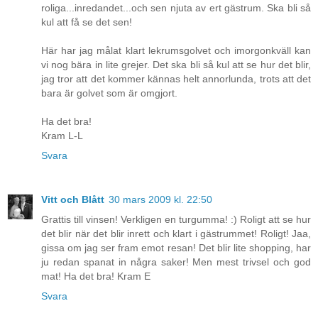
roliga...inredandet...och sen njuta av ert gästrum. Ska bli så
kul att få se det sen!
Här har jag målat klart lekrumsgolvet och imorgonkväll kan
vi nog bära in lite grejer. Det ska bli så kul att se hur det blir,
jag tror att det kommer kännas helt annorlunda, trots att det
bara är golvet som är omgjort.
Ha det bra!
Kram L-L
Svara
Vitt och Blått
30 mars 2009 kl. 22:50
Grattis till vinsen! Verkligen en turgumma! :) Roligt att se hur
det blir när det blir inrett och klart i gästrummet! Roligt! Jaa,
gissa om jag ser fram emot resan! Det blir lite shopping, har
ju redan spanat in några saker! Men mest trivsel och god
mat! Ha det bra! Kram E
Svara