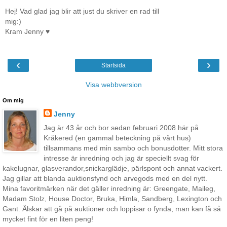
Hej! Vad glad jag blir att just du skriver en rad till
mig:)
Kram Jenny ♥
‹
›
Startsida
Visa webbversion
Om mig
Jenny
Jag är 43 år och bor sedan februari 2008 här på
Kråkered (en gammal beteckning på vårt hus)
tillsammans med min sambo och bonusdotter. Mitt stora
intresse är inredning och jag är speciellt svag för
kakelugnar, glasverandor,snickarglädje, pärlspont och annat vackert.
Jag gillar att blanda auktionsfynd och arvegods med en del nytt.
Mina favoritmärken när det gäller inredning är: Greengate, Maileg,
Madam Stolz, House Doctor, Bruka, Himla, Sandberg, Lexington och
Gant. Älskar att gå på auktioner och loppisar o fynda, man kan få så
mycket fint för en liten peng!