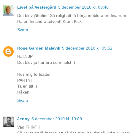
Livet på Vestergård
5 december 2010 kl. 09:48
Det blev jättefint! Så roligt att få börja möblera ert fina rum.
Ha en fin andra advent! Kram Kicki
Svara
Rose Garden Malevik
5 december 2010 kl. 09:52
Hallå JP
Det blev ju hur bra som helst :)
Hos mig fortsätter
PARTYT
Ta en titt :)
Håkan
Svara
Jenny
5 december 2010 kl. 10:09
Vad FIIINT!!
Så roligt att få inreda ett så fint rum, ha det så kul nu, kram