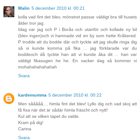
Malin
5 december 2010 kl. 00:21
kolla vad fint det blev, mönstret passar väldigt bra till husets
ålder tror jag.
Idag var jag och P i Borås och utanför och kollade ny bil
(blev ingen)och vi hamnade vid en by som hette Kråkered.
P trodde att du bodde där och tyckte att jag skulle ringa dig
så vi kunde komma på fika ... jag förklarade var du
boddeoch då tyckte han att vi kunde åka dit ... han var
väldigt fikasugen he he. En vacker dag så kommer vi
mohahahahahahah
Svara
kardemumma
5 december 2010 kl. 00:22
Men sååååå.... himla fint det blev! Lyllo dig och vad skoj att
få fixa när det är sådär himla fräscht och nytt!
Kul att se vilken tapet du valde.
Kram på dig!
Carina
Svara