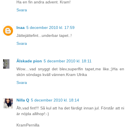
Ha en fin andra advent. Kram!
Svara
Inaa
5 december 2010 kl. 17:59
Jättejättefint...underbar tapet..!
Svara
Älskade pion
5 december 2010 kl. 18:11
Wow....vad snyggt det blev,superlfin tapet,me like.;)Ha en
skön söndags kväll vännen.Kram Ulrika
Svara
Nilla Q
5 december 2010 kl. 18:14
Åh,vad fint!!! Så kul att ha det färdigt innan jul. Förstår att ni
är nöjda allihop!:-)
KramPernilla