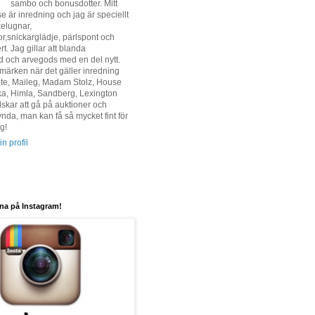
sambo och bonusdotter. Mitt
se är inredning och jag är speciellt
kelugnar,
r,snickarglädje, pärlspont och
t. Jag gillar att blanda
d och arvegods med en del nytt.
tmärken när det gäller inredning
te, Maileg, Madam Stolz, House
ka, Himla, Sandberg, Lexington
lskar att gå på auktioner och
ynda, man kan få så mycket fint för
g!
n profil
rna på Instagram!