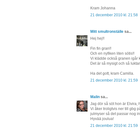
Kram Johanna
21 december 2010 kl. 21:58
Mitt smultronställe
sa...
Hej hej!!
Fin fin gran!!
Och en nyfiken liten sötis!!
Vi klädde också granen igår k
Det är så mysigt och så luktar 
Ha det gott, kram Camilla.
21 december 2010 kl. 21:59
Malin
sa...
Jag dör så söt hon är Elvira, 
Vi åker troligtvis ner till gbg
julmyser så det passar nog i
Hyvää joulua!
21 december 2010 kl. 21:59