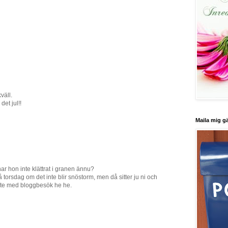
väll.
det jul!!
Maila mig g
har hon inte klättrat i granen ännu?
 på torsdag om det inte blir snöstorm, men då sitter ju ni och
nte med bloggbesök he he.