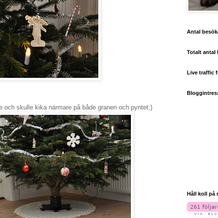
Antal besök
Totalt antal
Live traffic 
Bloggintres
e och skulle kika närmare på både granen och pyntet;)
Håll koll på