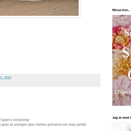
Missa inte..
21, 2010
Jag är med i
 tapet o inredning!
in gran är aningen gles mellan grenarna om man jämför