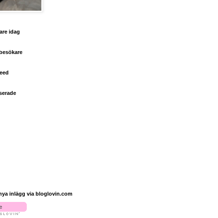
are idag
 besökare
feed
serade
 nya inlägg via bloglovin.com