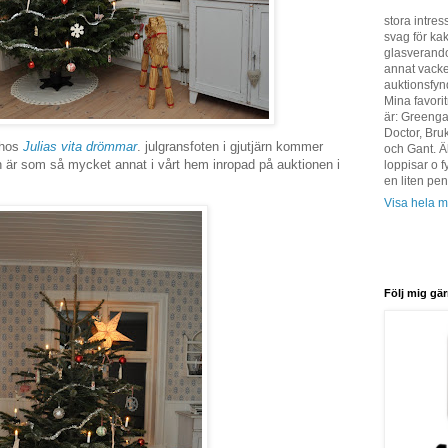
stora intres
svag för ka
glasverando
annat vacker
auktionsfyn
Mina favori
är: Greenga
Doctor, Bru
 hos
Julias vita drömmar
. julgransfoten i gjutjärn kommer
och Gant. Ä
är som så mycket annat i vårt hem inropad på auktionen i
loppisar o f
en liten pen
Visa hela mi
Följ mig gä