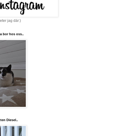
ter jag där:)
a bor hos oss..
ten Diesel..