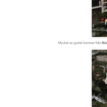
Mycket av pyntet kommer från
Mai