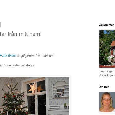
Välkommen in
ar från mitt hem!
Fabriken
är
julglimtar från vårt hem
.
r ni se bilder på idag:)
Lämna gärna
Voitte kirjo
Om mig