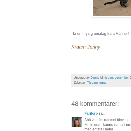
Ha en mysig onsdag kära Vänner!
Kraam Jenny
Upplagd av
Jenny
kl.
tisdag, december 
Etiketter:
Tisdagstemat
48 kommentarer:
Färjtorp
sa...
Åhå vad fint rummet blev med
Finfin gran, känns som att m
med er täta!! haha