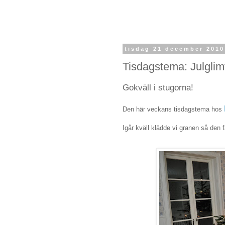
tisdag 21 december 2010
Tisdagstema: Julglimt
Gokväll i stugorna!
Den här veckans tisdagstema hos
Igår kväll klädde vi granen så den få